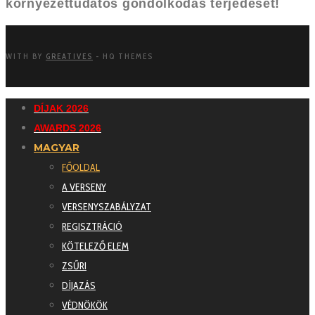
környezettudatos gondolkodás terjedését!
WITH
BY
GREATIVES
- HQ THEMES
DÍJAK 2026
AWARDS 2026
MAGYAR
FŐOLDAL
A VERSENY
VERSENYSZABÁLYZAT
REGISZTRÁCIÓ
KÖTELEZŐ ELEM
ZSŰRI
DÍJAZÁS
VÉDNÖKÖK