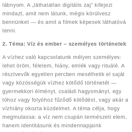
lábnyom. A „láthatatlan digitális zaj” kifejezi
mindazt, amit nem látunk, mégis körülvesz
bennünket — és amit a filmek képesek láthatóvá
tenni.
2. Téma: Víz és ember – személyes történetek
A vízhez való kapcsolatunk mélyen személyes:
lehet öröm, félelem, hiány, emlék vagy rituálé. A
résztvevők egyetlen percben mesélhetik el saját
vagy közösségük vízhez kötődő történetét —
gyermekkori élményt, családi hagyományt, egy
tóhoz vagy folyóhoz fűződő kötődést, vagy akár a
vízhiány okozta küzdelmet. A téma célja, hogy
megmutassa: a víz nem csupán természeti elem,
hanem identitásunk és mindennapjaink