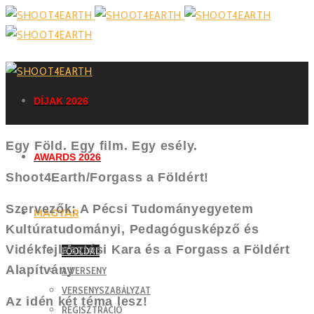
DÍJAK 2026
Egy Föld. Egy film. Egy esély.
AWARDS 2026
Shoot4Earth/Forgass a Földért!
Szervezők: A Pécsi Tudományegyetem
MAGYAR
Kultúratudományi, Pedagógusképző és
Vidékfejlesztési Kara és a Forgass a Földért
FŐOLDAL
Alapítvány
A VERSENY
VERSENYSZABÁLYZAT
Az idén két téma lesz!
REGISZTRÁCIÓ