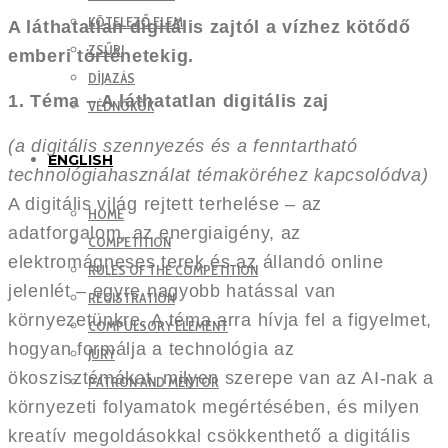
KÖTELEZŐ ELEM
A láthatatlan digitális zajtól a vízhez kötődő
ZSŰRI
emberi történetekig.
DÍJAZÁS
1. Téma – A láthatatlan digitális zaj
VÉDNÖKÖK
(a digitális szennyezés és a fenntartható
ENGLISH
technológiahasználat témaköréhez kapcsolódva)
A digitális világ rejtett terhelése – az
HOME
adatforgalom, az energiaigény, az
COMPETITION
elektromágneses terek és az állandó online
RULES OF THE COMPETITION
jelenlét – egyre nagyobb hatással van
REGISTRATION
környezetünkre. A téma arra hívja fel a figyelmet,
COMPULSORY ELEMENT
hogyan formálja a technológia az
JURY
ökoszisztémákat, milyen szerepe van az AI-nak a
PATRON AND MENTOR
környezeti folyamatok megértésében, és milyen
kreatív megoldásokkal csökkenthető a digitális